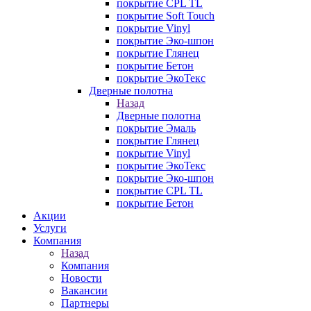
покрытие CPL TL
покрытие Soft Touch
покрытие Vinyl
покрытие Эко-шпон
покрытие Глянец
покрытие Бетон
покрытие ЭкоТекс
Дверные полотна
Назад
Дверные полотна
покрытие Эмаль
покрытие Глянец
покрытие Vinyl
покрытие ЭкоТекс
покрытие Эко-шпон
покрытие CPL TL
покрытие Бетон
Акции
Услуги
Компания
Назад
Компания
Новости
Вакансии
Партнеры