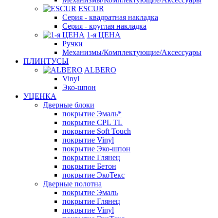
ESCUR
Серия - квадратная накладка
Серия - круглая накладка
1-я ЦЕНА
Ручки
Механизмы/Комплектующие/Аксессуары
ПЛИНТУСЫ
ALBERO
Vinyl
Эко-шпон
УЦЕНКА
Дверные блоки
покрытие Эмаль*
покрытие CPL TL
покрытие Soft Touch
покрытие Vinyl
покрытие Эко-шпон
покрытие Глянец
покрытие Бетон
покрытие ЭкоТекс
Дверные полотна
покрытие Эмаль
покрытие Глянец
покрытие Vinyl