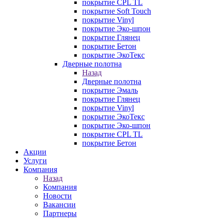
покрытие CPL TL
покрытие Soft Touch
покрытие Vinyl
покрытие Эко-шпон
покрытие Глянец
покрытие Бетон
покрытие ЭкоТекс
Дверные полотна
Назад
Дверные полотна
покрытие Эмаль
покрытие Глянец
покрытие Vinyl
покрытие ЭкоТекс
покрытие Эко-шпон
покрытие CPL TL
покрытие Бетон
Акции
Услуги
Компания
Назад
Компания
Новости
Вакансии
Партнеры