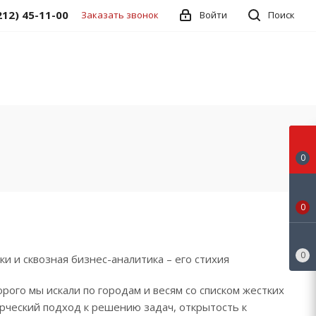
212) 45-11-00
Заказать звонок
Войти
Поиск
0
0
0
и и сквозная бизнес-аналитика – его стихия
рого мы искали по городам и весям со списком жестких
орческий подход к решению задач, открытость к