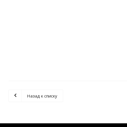
ПО cpl tl Гавана дуб снежный
ПГ cpl tl Мальта
Заказ*
За
Назад к списку