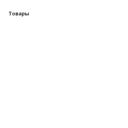
Товары
ПГ cpl tl Мальта дуб снежный
ПО cpl tl Мехико
Заказ*
Склад-З