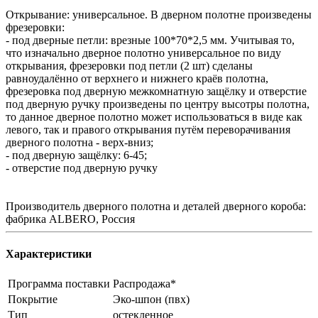
Открывание: универсальное. В дверном полотне произведены
фрезеровки:
- под дверные петли: врезные 100*70*2,5 мм. Учитывая то,
что изначально дверное полотно универсальное по виду
открывания, фрезеровки под петли (2 шт) сделаны
равноудалённо от верхнего и нижнего краёв полотна,
фрезеровка под дверную межкомнатную защёлку и отверстие
под дверную ручку произведены по центру высотры полотна,
то данное дверное полотно может использоваться в виде как
левого, так и правого открывания путём переворачивания
дверного полотна - верх-вниз;
- под дверную защёлку: 6-45;
- отверстие под дверную ручку
Производитель дверного полотна и деталей дверного короба:
фабрика ALBERO, Россия
Характеристики
Программа поставки
Распродажа*
Покрытие
Эко-шпон (пвх)
Тип
остекленное