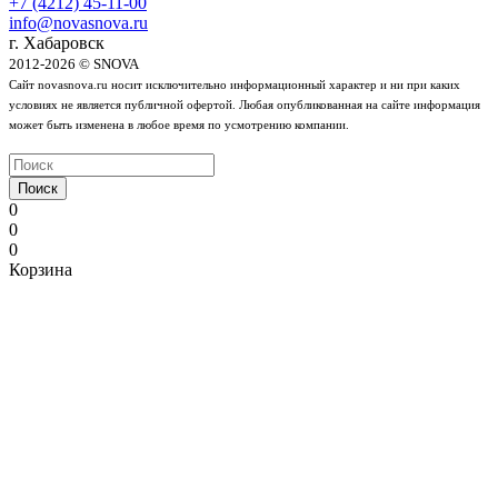
+7 (4212) 45-11-00
info@novasnova.ru
г. Хабаровск
2012-2026 © SNOVA
Сайт novasnova.ru носит исключительно информационный характер и ни при каких
условиях не является публичной офертой. Любая опубликованная на сайте информация
может быть изменена в любое время по усмотрению компании.
Поиск
0
0
0
Корзина