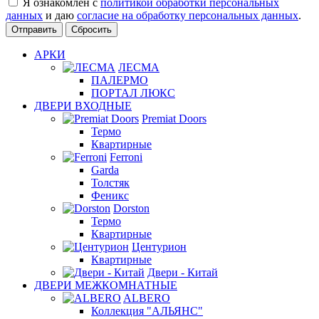
Я ознакомлен с
политикой обработки персональных
данных
и даю
согласие на обработку персональных данных
.
Сбросить
АРКИ
ЛЕСМА
ПАЛЕРМО
ПОРТАЛ ЛЮКС
ДВЕРИ ВХОДНЫЕ
Premiat Doors
Термо
Квартирные
Ferroni
Garda
Толстяк
Феникс
Dorston
Термо
Квартирные
Центурион
Квартирные
Двери - Китай
ДВЕРИ МЕЖКОМНАТНЫЕ
ALBERO
Коллекция "АЛЬЯНС"