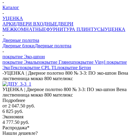
-
Каталог
-
УЦЕНКА
АРКИ
ДВЕРИ ВХОДНЫЕ
ДВЕРИ
МЕЖКОМНАТНЫЕ
ФУРНИТУРА
ПЛИНТУСЫ
УЦЕНКА
-
Дверные полотна
Дверные блоки
Дверные полотна
-
покрытие Эко-шпон
покрытие Эмаль
покрытие Глянец
покрытие Vinyl
покрытие
ЭкоТекс
покрытие CPL TL
покрытие Бетон
-
УЦЕНКА | Дверное полотно 800 № 3-3: ПО эко-шпон Вена
лиственница мокко 800 мателюкс
УЦЕНКА | Дверное полотно 800 № 3-3: ПО эко-шпон Вена
лиственница мокко 800 мателюкс
Подробнее
от
2 047.50 руб.
6 825 руб.
Экономия
4 777.50 руб.
Распродажа*
Нашли дешевле?