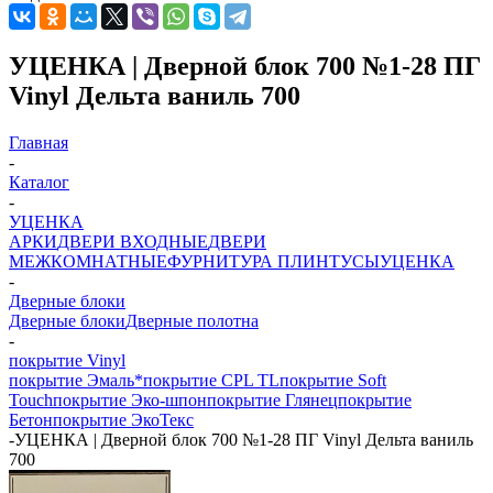
УЦЕНКА | Дверной блок 700 №1-28 ПГ
Vinyl Дельта ваниль 700
Главная
-
Каталог
-
УЦЕНКА
АРКИ
ДВЕРИ ВХОДНЫЕ
ДВЕРИ
МЕЖКОМНАТНЫЕ
ФУРНИТУРА
ПЛИНТУСЫ
УЦЕНКА
-
Дверные блоки
Дверные блоки
Дверные полотна
-
покрытие Vinyl
покрытие Эмаль*
покрытие CPL TL
покрытие Soft
Touch
покрытие Эко-шпон
покрытие Глянец
покрытие
Бетон
покрытие ЭкоТекс
-
УЦЕНКА | Дверной блок 700 №1-28 ПГ Vinyl Дельта ваниль
700