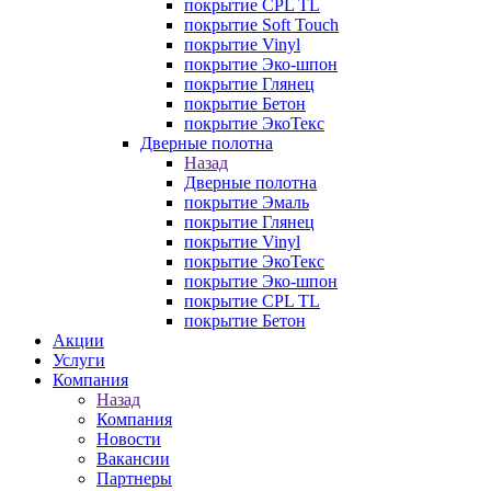
покрытие CPL TL
покрытие Soft Touch
покрытие Vinyl
покрытие Эко-шпон
покрытие Глянец
покрытие Бетон
покрытие ЭкоТекс
Дверные полотна
Назад
Дверные полотна
покрытие Эмаль
покрытие Глянец
покрытие Vinyl
покрытие ЭкоТекс
покрытие Эко-шпон
покрытие CPL TL
покрытие Бетон
Акции
Услуги
Компания
Назад
Компания
Новости
Вакансии
Партнеры