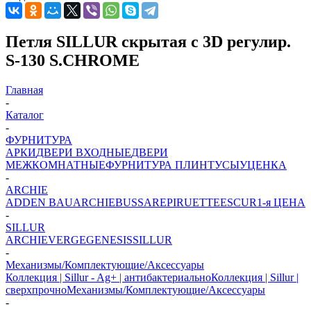
Петля SILLUR скрытая с 3D регулир.
S-130 S.CHROME
Главная
-
Каталог
-
ФУРНИТУРА
АРКИ
ДВЕРИ ВХОДНЫЕ
ДВЕРИ
МЕЖКОМНАТНЫЕ
ФУРНИТУРА
ПЛИНТУСЫ
УЦЕНКА
-
ARCHIE
ADDEN BAU
ARCHIE
BUSSARE
PIRUETTE
ESCUR
1-я ЦЕНА
-
SILLUR
ARCHIE
VERGE
GENESIS
SILLUR
-
Механизмы/Комплектующие/Аксессуары
Коллекция | Sillur - Ag+ | антибактериально
Коллекция | Sillur |
сверхпрочно
Механизмы/Комплектующие/Аксессуары
-