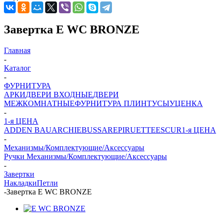
Завертка E WC BRONZE
Главная
-
Каталог
-
ФУРНИТУРА
АРКИ
ДВЕРИ ВХОДНЫЕ
ДВЕРИ
МЕЖКОМНАТНЫЕ
ФУРНИТУРА
ПЛИНТУСЫ
УЦЕНКА
-
1-я ЦЕНА
ADDEN BAU
ARCHIE
BUSSARE
PIRUETTE
ESCUR
1-я ЦЕНА
-
Механизмы/Комплектующие/Аксессуары
Ручки
Механизмы/Комплектующие/Аксессуары
-
Завертки
Накладки
Петли
-
Завертка E WC BRONZE