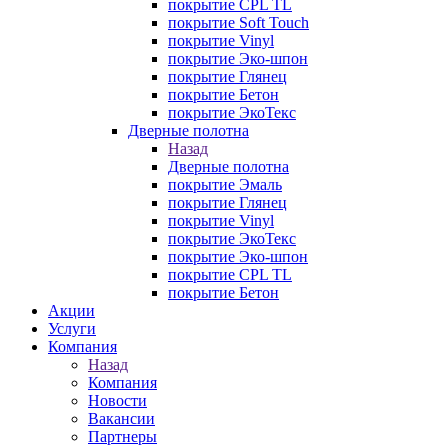
покрытие CPL TL
покрытие Soft Touch
покрытие Vinyl
покрытие Эко-шпон
покрытие Глянец
покрытие Бетон
покрытие ЭкоТекс
Дверные полотна
Назад
Дверные полотна
покрытие Эмаль
покрытие Глянец
покрытие Vinyl
покрытие ЭкоТекс
покрытие Эко-шпон
покрытие CPL TL
покрытие Бетон
Акции
Услуги
Компания
Назад
Компания
Новости
Вакансии
Партнеры