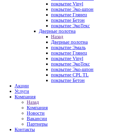
покрытие Vinyl
покрытие Эко-шпон
покрытие Глянец
покрытие Бетон
покрытие ЭкоТекс
Дверные полотна
Назад
Дверные полотна
покрытие Эмаль
покрытие Глянец
покрытие Vinyl
покрытие ЭкоТекс
покрытие Эко-шпон
покрытие CPL TL
покрытие Бетон
Акции
Услуги
Компания
Назад
Компания
Новости
Вакансии
Партнеры
Контакты