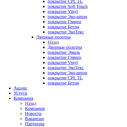
покрытие CPL TL
покрытие Soft Touch
покрытие Vinyl
покрытие Эко-шпон
покрытие Глянец
покрытие Бетон
покрытие ЭкоТекс
Дверные полотна
Назад
Дверные полотна
покрытие Эмаль
покрытие Глянец
покрытие Vinyl
покрытие ЭкоТекс
покрытие Эко-шпон
покрытие CPL TL
покрытие Бетон
Акции
Услуги
Компания
Назад
Компания
Новости
Вакансии
Партнеры