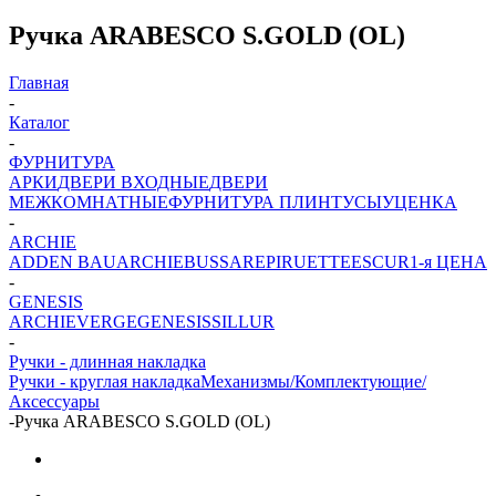
Ручка ARABESCO S.GOLD (OL)
Главная
-
Каталог
-
ФУРНИТУРА
АРКИ
ДВЕРИ ВХОДНЫЕ
ДВЕРИ
МЕЖКОМНАТНЫЕ
ФУРНИТУРА
ПЛИНТУСЫ
УЦЕНКА
-
ARCHIE
ADDEN BAU
ARCHIE
BUSSARE
PIRUETTE
ESCUR
1-я ЦЕНА
-
GENESIS
ARCHIE
VERGE
GENESIS
SILLUR
-
Ручки - длинная накладка
Ручки - круглая накладка
Механизмы/Комплектующие/
Аксессуары
-
Ручка ARABESCO S.GOLD (OL)