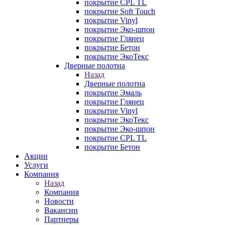
покрытие CPL TL
покрытие Soft Touch
покрытие Vinyl
покрытие Эко-шпон
покрытие Глянец
покрытие Бетон
покрытие ЭкоТекс
Дверные полотна
Назад
Дверные полотна
покрытие Эмаль
покрытие Глянец
покрытие Vinyl
покрытие ЭкоТекс
покрытие Эко-шпон
покрытие CPL TL
покрытие Бетон
Акции
Услуги
Компания
Назад
Компания
Новости
Вакансии
Партнеры