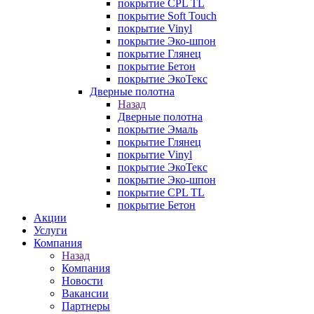
покрытие CPL TL
покрытие Soft Touch
покрытие Vinyl
покрытие Эко-шпон
покрытие Глянец
покрытие Бетон
покрытие ЭкоТекс
Дверные полотна
Назад
Дверные полотна
покрытие Эмаль
покрытие Глянец
покрытие Vinyl
покрытие ЭкоТекс
покрытие Эко-шпон
покрытие CPL TL
покрытие Бетон
Акции
Услуги
Компания
Назад
Компания
Новости
Вакансии
Партнеры