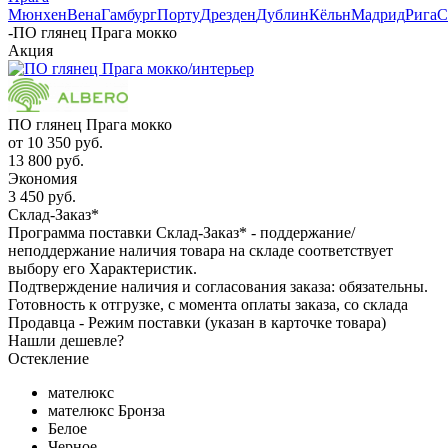
Мюнхен
Вена
Гамбург
Порту
Дрезден
Дублин
Кёльн
Мадрид
Рига
С
-
ПО глянец Прага мокко
Акция
ПО глянец Прага мокко
от
10 350 руб.
13 800 руб.
Экономия
3 450 руб.
Склад-Заказ*
Программа поставки Склад-Заказ* - поддержание/
неподдержание наличия товара на складе соответствует
выбору его Характеристик.
Подтверждение наличия и согласования заказа: обязательны.
Готовность к отгрузке, с момента оплаты заказа, со склада
Продавца - Режим поставки (указан в карточке товара)
Нашли дешевле?
Остекление
мателюкс
мателюкс Бронза
Белое
Черное