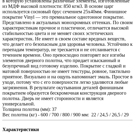
в которую установлены различные элементы, изготовленные
из МДФ высокой плотности: 850 кгм3. В основе царг
используется сосновый брус сечением 25х40мм. Финишное
покрытие Vinyl — это премиальное однотонное покрытие.
Представлено в актуальных монохромных оттенках. По своим
характеристикам прочное и пластичное, отличается высокой
стабильностью цвета и не меняет своих эстетических
характеристик. Не имеет в своем составе вредных веществ,
что делает его безопасным для здоровья человека. Устойчиво к
перепадам температур, не трескается и не отслаивается с
течением времени. Оно превосходно повторяет все изгибы
элементов дверного полотна, что придает изысканный и
безупречный вид готовому изделию. Покрытие с гладкой и
матовой поверхностью не имеет текстуры, ровное, тактильно
приятное. Визуально и на ощупь напоминает эмаль. Простое в
уходе, потому что с его поверхности легко удаляются любые
загрязнения. В результате окутывания деталей финишным
покрытием образуется бескромочная конструкция дверного
полотна. Дверь не имеет сторонности и является
универсальной.
Толщина полотна (мм): 37
Вес полотна (кг) - 600 / 700 / 800 / 900 мм: 22 / 24,5 / 26,5 / 29
Характеристики