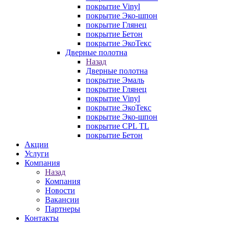
покрытие Vinyl
покрытие Эко-шпон
покрытие Глянец
покрытие Бетон
покрытие ЭкоТекс
Дверные полотна
Назад
Дверные полотна
покрытие Эмаль
покрытие Глянец
покрытие Vinyl
покрытие ЭкоТекс
покрытие Эко-шпон
покрытие CPL TL
покрытие Бетон
Акции
Услуги
Компания
Назад
Компания
Новости
Вакансии
Партнеры
Контакты